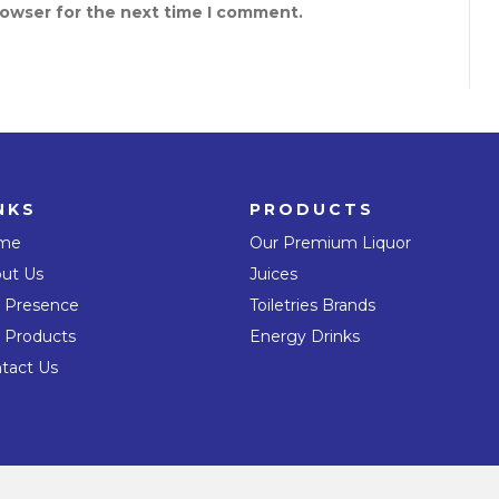
rowser for the next time I comment.
NKS
PRODUCTS
me
Our Premium Liquor
ut Us
Juices
 Presence
Toiletries Brands
 Products
Energy Drinks
tact Us