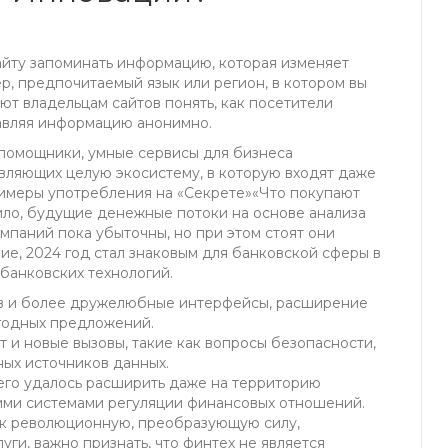
айту запоминать информацию, которая изменяет
р, предпочитаемый язык или регион, в котором вы
ют владельцам сайтов понять, как посетители
тавляя информацию анонимно.
 помощники, умные сервисы для бизнеса
авляющих целую экосистему, в которую входят даже
римеры употребления на «Секрете»«Что покупают
ило, будущие денежные потоки на основе анализа
паний пока убыточны, но при этом стоят они
ие, 2024 год стал знаковым для банковской сферы в
банковских технологий.
в и более дружелюбные интерфейсы, расширение
годных предложений.
 и новые вызовы, такие как вопросы безопасности,
ых источников данных.
 его удалось расширить даже на территорию
ими системами регуляции финансовых отношений.
как революционную, преобразующую силу,
ги, важно признать, что финтех не является