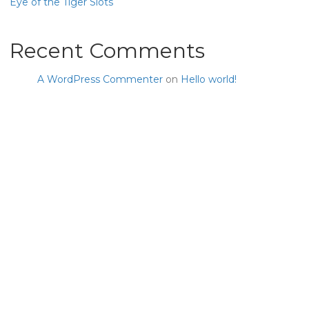
Eye of the Tiger Slots
Recent Comments
A WordPress Commenter
on
Hello world!