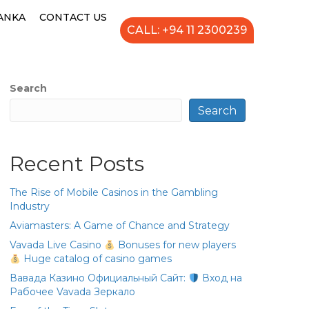
LANKA
CONTACT US
CALL: +94 11 2300239
Search
Search
Recent Posts
The Rise of Mobile Casinos in the Gambling
Industry
Aviamasters: A Game of Chance and Strategy
Vavada Live Casino
Bonuses for new players
Huge catalog of casino games
Вавада Казино Официальный Сайт:
Вход на
Рабочее Vavada Зеркало