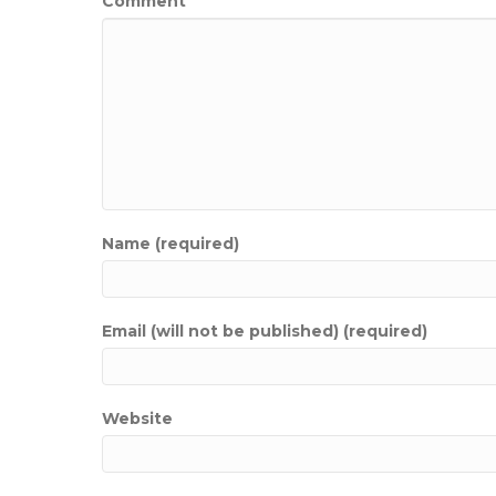
Comment
Name (required)
Email (will not be published) (required)
Website