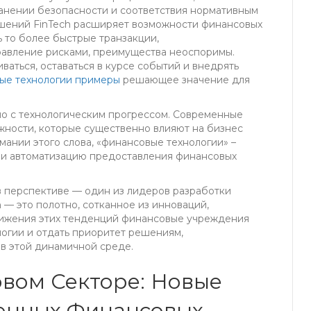
анении безопасности и соответствия нормативным
ешений FinTech расширяет возможности финансовых
 то более быстрые транзакции,
авление рисками, преимущества неоспоримы.
ваться, оставаться в курсе событий и внедрять
ые технологии примеры
решающее значение для
но с технологическим прогрессом. Современные
жности, которые существенно влияют на бизнес
ании этого слова, «финансовые технологии» –
 и автоматизацию предоставления финансовых
в перспективе — один из лидеров разработки
 — это полотно, сотканное из инноваций,
лижения этих тенденций финансовые учреждения
логии и отдать приоритет решениям,
 в этой динамичной среде.
вом Секторе: Новые
енных Финансовых