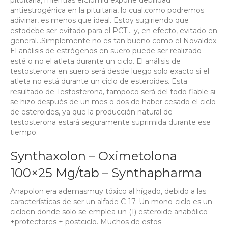
antiestrogénica en la pituitaria, lo cual,como podremos
adivinar, es menos que ideal. Estoy sugiriendo que
estodebe ser evitado para el PCT… y, en efecto, evitado en
general…Simplemente no es tan bueno como el Novaldex.
El análisis de estrógenos en suero puede ser realizado
esté o no el atleta durante un ciclo. El análisis de
testosterona en suero será desde luego solo exacto si el
atleta no está durante un ciclo de esteroides. Esta
resultado de Testosterona, tampoco será del todo fiable si
se hizo después de un mes o dos de haber cesado el ciclo
de esteroides, ya que la producción natural de
testosterona estará seguramente suprimida durante ese
tiempo.
Synthaxolon – Oximetolona
100×25 Mg/tab – Synthapharma
Anapolon era ademasmuy tóxico al hígado, debido a las
características de ser un alfade C-17. Un mono-ciclo es un
cicloen donde solo se emplea un (1) esteroide anabólico
+protectores + postciclo. Muchos de estos