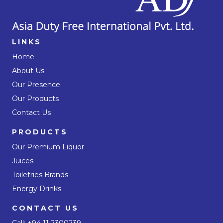
LINKS
Home
About Us
Our Presence
Our Products
Contact Us
PRODUCTS
Our Premium Liquor
Juices
Toiletries Brands
Energy Drinks
CONTACT US
Call:
+94 11 2300239