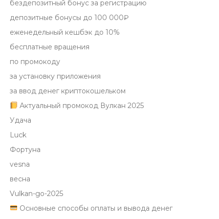
бездепозитный бонус за регистрацию
депозитные бонусы до 100 000₽
еженедельный кешбэк до 10%
бесплатные вращения
по промокоду
за установку приложения
за ввод денег криптокошельком
Актуальный промокод Вулкан 2025
Удача
Luck
Фортуна
vesna
весна
Vulkan-go-2025
Основные способы оплаты и вывода денег