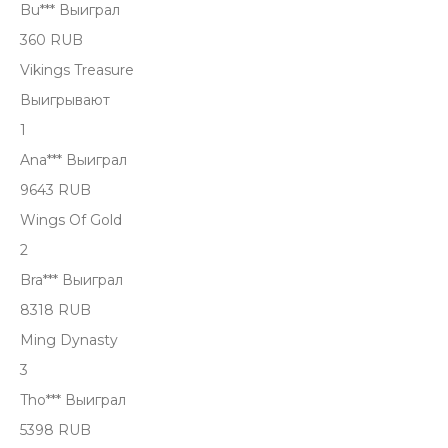
Bu*** Выиграл
360 RUB
Vikings Treasure
Выигрывают
1
Ana*** Выиграл
9643 RUB
Wings Of Gold
2
Bra*** Выиграл
8318 RUB
Ming Dynasty
3
Tho*** Выиграл
5398 RUB