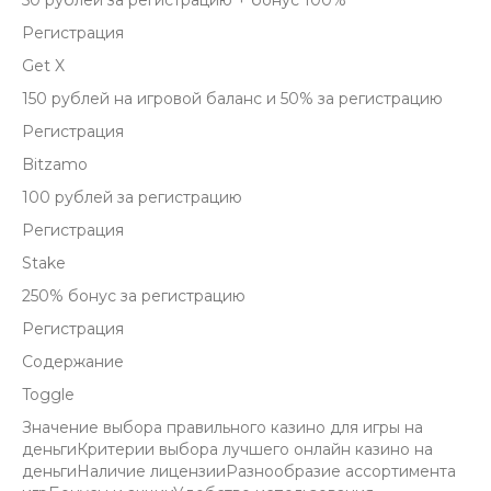
Регистрация
Get X
150 рублей на игровой баланс и 50% за регистрацию
Регистрация
Bitzamo
100 рублей за регистрацию
Регистрация
Stake
250% бонус за регистрацию
Регистрация
Содержание
Toggle
Значение выбора правильного казино для игры на
деньгиКритерии выбора лучшего онлайн казино на
деньгиНаличие лицензииРазнообразие ассортимента