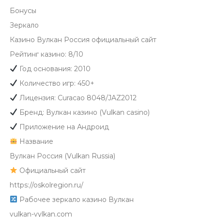
Бонусы
Зеркало
Казино Вулкан Россия официальный сайт
Рейтинг казино: 8/10
Год основания: 2010
Количество игр: 450+
Лицензия: Curacao 8048/JAZ2012
Бренд: Вулкан казино (Vulkan casino)
Приложение на Андроид
Название
Вулкан Россия (Vulkan Russia)
Официальный сайт
https://oskolregion.ru/
Рабочее зеркало казино Вулкан
vulkan-vylkan.com