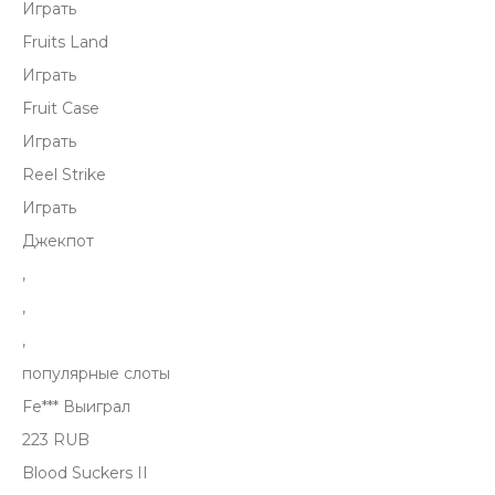
Играть
Fruits Land
Играть
Fruit Case
Играть
Reel Strike
Играть
Джекпот
,
,
,
популярные слоты
Fe*** Выиграл
223 RUB
Blood Suckers II