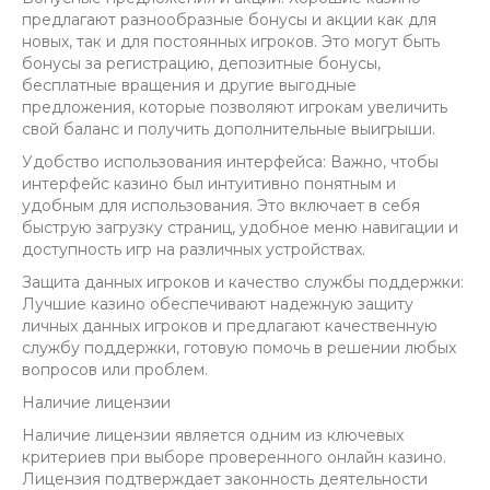
предлагают разнообразные бонусы и акции как для
новых, так и для постоянных игроков. Это могут быть
бонусы за регистрацию, депозитные бонусы,
бесплатные вращения и другие выгодные
предложения, которые позволяют игрокам увеличить
свой баланс и получить дополнительные выигрыши.
Удобство использования интерфейса: Важно, чтобы
интерфейс казино был интуитивно понятным и
удобным для использования. Это включает в себя
быструю загрузку страниц, удобное меню навигации и
доступность игр на различных устройствах.
Защита данных игроков и качество службы поддержки:
Лучшие казино обеспечивают надежную защиту
личных данных игроков и предлагают качественную
службу поддержки, готовую помочь в решении любых
вопросов или проблем.
Наличие лицензии
Наличие лицензии является одним из ключевых
критериев при выборе проверенного онлайн казино.
Лицензия подтверждает законность деятельности