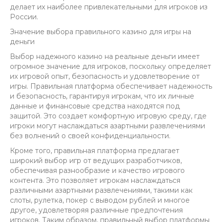
делает их наиболее привлекательными для игроков из
России.
Значение выбора правильного казино для игры на
деньги
Выбор надежного казино на реальные деньги имеет
огромное значение для игроков, поскольку определяет
их игровой опыт, безопасность и удовлетворение от
игры. Правильная платформа обеспечивает надежность
и безопасность, гарантируя игрокам, что их личные
данные и финансовые средства находятся под
защитой. Это создает комфортную игровую среду, где
игроки могут наслаждаться азартными развлечениями
без волнений о своей конфиденциальности.
Кроме того, правильная платформа предлагает
широкий выбор игр от ведущих разработчиков,
обеспечивая разнообразие и качество игрового
контента. Это позволяет игрокам наслаждаться
различными азартными развлечениями, такими как
слоты, рулетка, покер с выводом рублей и многое
другое, удовлетворяя различные предпочтения
игроков. Таким образом, правильный выбор платформы