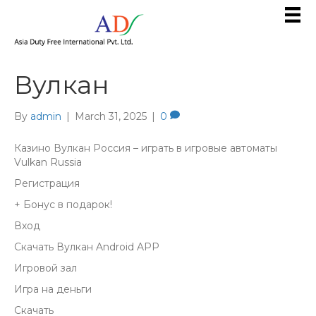
Вулкан
By
admin
|
March 31, 2025
|
0
Казино Вулкан Россия – играть в игровые автоматы
Vulkan Russia
Регистрация
+ Бонус в подарок!
Вход
Скачать Вулкан Android APP
Игровой зал
Игра на деньги
Скачать