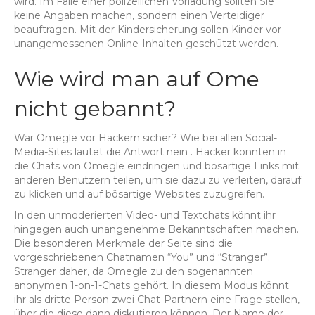
wird. Im Falle einer polizeilichen Vorladung sollten Sie
keine Angaben machen, sondern einen Verteidiger
beauftragen. Mit der Kindersicherung sollen Kinder vor
unangemessenen Online-Inhalten geschützt werden.
Wie wird man auf Ome
nicht gebannt?
War Omegle vor Hackern sicher? Wie bei allen Social-
Media-Sites lautet die Antwort nein . Hacker könnten in
die Chats von Omegle eindringen und bösartige Links mit
anderen Benutzern teilen, um sie dazu zu verleiten, darauf
zu klicken und auf bösartige Websites zuzugreifen.
In den unmoderierten Video- und Textchats könnt ihr
hingegen auch unangenehme Bekanntschaften machen.
Die besonderen Merkmale der Seite sind die
vorgeschriebenen Chatnamen “You” und “Stranger”.
Stranger daher, da Omegle zu den sogenannten
anonymen 1-on-1-Chats gehört. In diesem Modus könnt
ihr als dritte Person zwei Chat-Partnern eine Frage stellen,
über die diese dann diskutieren können. Der Name der