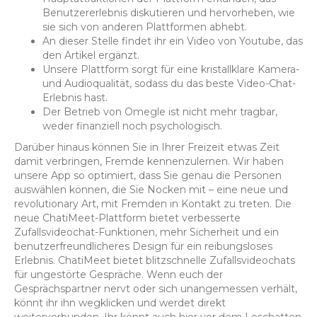
Benutzererlebnis diskutieren und hervorheben, wie
sie sich von anderen Plattformen abhebt.
An dieser Stelle findet ihr ein Video von Youtube, das
den Artikel ergänzt.
Unsere Plattform sorgt für eine kristallklare Kamera-
und Audioqualität, sodass du das beste Video-Chat-
Erlebnis hast.
Der Betrieb von Omegle ist nicht mehr tragbar,
weder finanziell noch psychologisch.
Darüber hinaus können Sie in Ihrer Freizeit etwas Zeit
damit verbringen, Fremde kennenzulernen. Wir haben
unsere App so optimiert, dass Sie genau die Personen
auswählen können, die Sie Nocken mit – eine neue und
revolutionary Art, mit Fremden in Kontakt zu treten. Die
neue ChatiMeet-Plattform bietet verbesserte
Zufallsvideochat-Funktionen, mehr Sicherheit und ein
benutzerfreundlicheres Design für ein reibungsloses
Erlebnis. ChatiMeet bietet blitzschnelle Zufallsvideochats
für ungestörte Gespräche. Wenn euch der
Gesprächspartner nervt oder sich unangemessen verhält,
könnt ihr ihn wegklicken und werdet direkt
weiterverbunden. Ihr könnt auch hier vor dem Loschatten