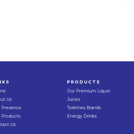
NKS
PRODUCTS
me
Our Premium Liquor
ut Us
Juices
 Presence
Toiletries Brands
 Products
Energy Drinks
tact Us