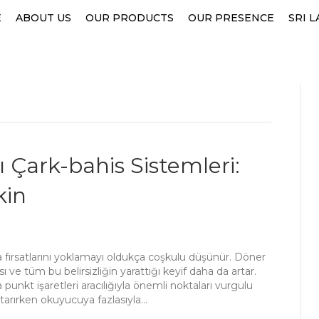
E
ABOUT US
OUR PRODUCTS
OUR PRESENCE
SRI 
 Çark-bahis Sistemleri:
kin
da fırsatlarını yoklamayı oldukça coşkulu düşünür. Döner
ı ve tüm bu belirsizliğin yarattığı keyif daha da artar.
 punkt işaretleri aracılığıyla önemli noktaları vurgulu
aktarırken okuyucuya fazlasıyla…