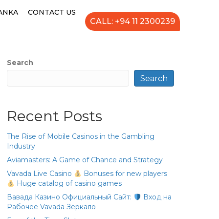
LANKA
CONTACT US
CALL: +94 11 2300239
Search
Search
Recent Posts
The Rise of Mobile Casinos in the Gambling
Industry
Aviamasters: A Game of Chance and Strategy
Vavada Live Casino
Bonuses for new players
Huge catalog of casino games
Вавада Казино Официальный Сайт:
Вход на
Рабочее Vavada Зеркало