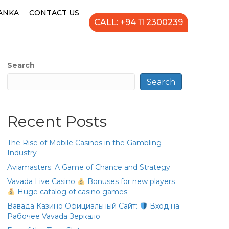
LANKA
CONTACT US
CALL: +94 11 2300239
Search
Search
Recent Posts
The Rise of Mobile Casinos in the Gambling
Industry
Aviamasters: A Game of Chance and Strategy
Vavada Live Casino
Bonuses for new players
Huge catalog of casino games
Вавада Казино Официальный Сайт:
Вход на
Рабочее Vavada Зеркало