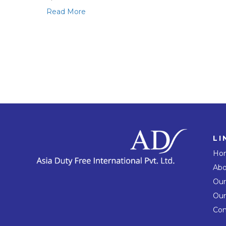
Read More
LI
Ho
Abo
Our
Our
Con