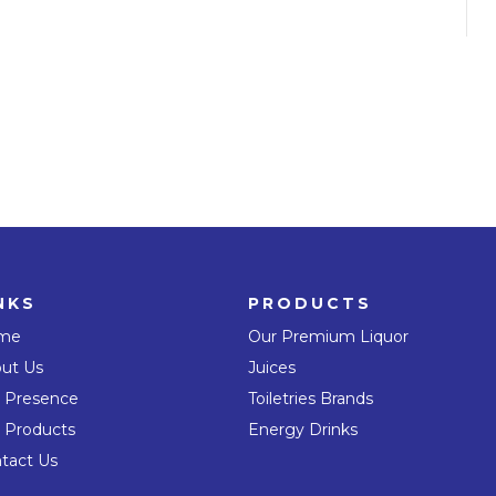
NKS
PRODUCTS
me
Our Premium Liquor
ut Us
Juices
 Presence
Toiletries Brands
 Products
Energy Drinks
tact Us